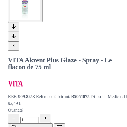
VITA Akzent Plus Glaze - Spray - Le
flacon de 75 ml
REF:
909-8253
Référence fabricant:
B5051075
Dispositif Medical:
I
92,49 €
Quantité