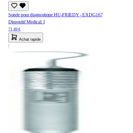
Sonde pour diagnostique HU-FRIEDY - EXDG167
Dispositif Medical: I
71,49 €
Achat rapide