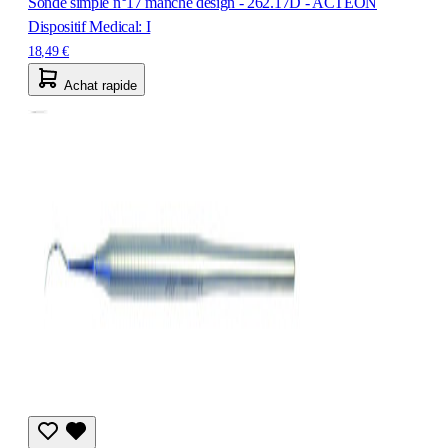
Sonde simple n°17 manche design - 262.17D - ACTEON
Dispositif Medical: I
18,49 €
Achat rapide