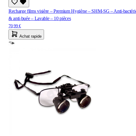
Recharge films visière – Premium Hygiène – SHM-SG – Anti-bactéri
& anti-buée – Lavable – 10 pièces
70,99 €
Achat rapide