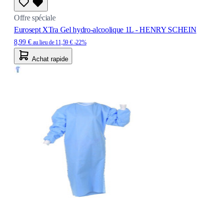
Offre spéciale
Eurosept XTra Gel hydro-alcoolique 1L - HENRY SCHEIN
8,99 €
au lieu de
11,59 €
-22%
Achat rapide