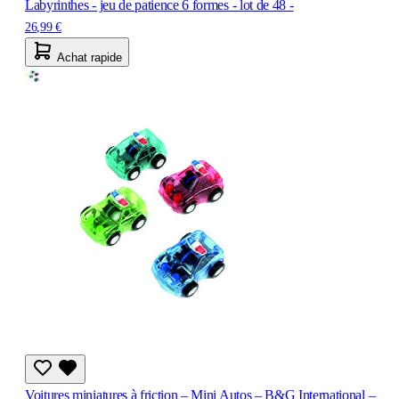
Labyrinthes - jeu de patience 6 formes - lot de 48 -
26,99 €
Achat rapide
Voitures miniatures à friction – Mini Autos – B&G International –