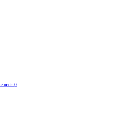
tements
0