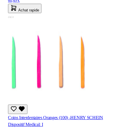
60,49 €
Achat rapide
Coins Interdentaires Oranges (100) -HENRY SCHEIN
Dispositif Medical: I