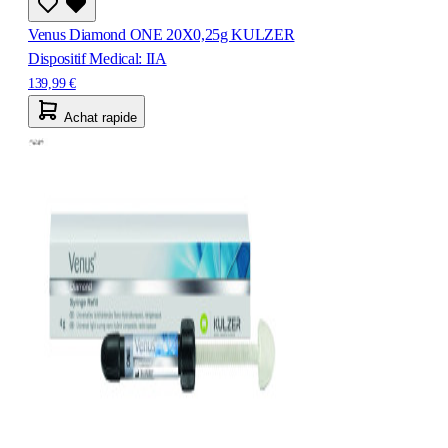
Venus Diamond ONE 20X0,25g KULZER
Dispositif Medical: IIA
139,99 €
Achat rapide