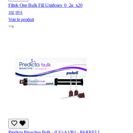
Filtek One Bulk Fill Unidoses_0_2g_x20
102,99 €
Voir le produit
Predicta Bioactive Bulk - (LV) A1/B1 - PARKELL