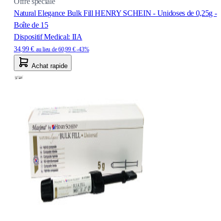
Offre spéciale
Natural Elegance Bulk Fill HENRY SCHEIN - Unidoses de 0,25g -
Boîte de 15
Dispositif Medical: IIA
34,99 €
au lieu de
60,99 €
-43%
Achat rapide