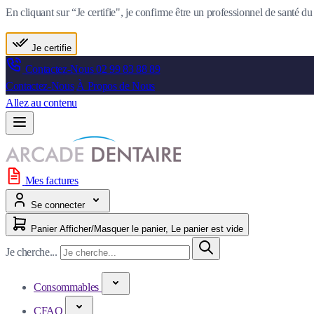
En cliquant sur “Je certifie", je confirme être un professionnel de santé 
Je certifie
Contactez-Nous
02 99 83 88 89
Contactez-Nous
À Propos de Nous
Allez au contenu
Mes factures
Se connecter
Panier
Afficher/Masquer le panier, Le panier est vide
Je cherche...
Consommables
CFAO