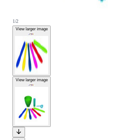
1/2
View larger image
View larger image